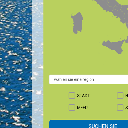
+
−
STADT
H
MEER
S
SUCHEN SIE